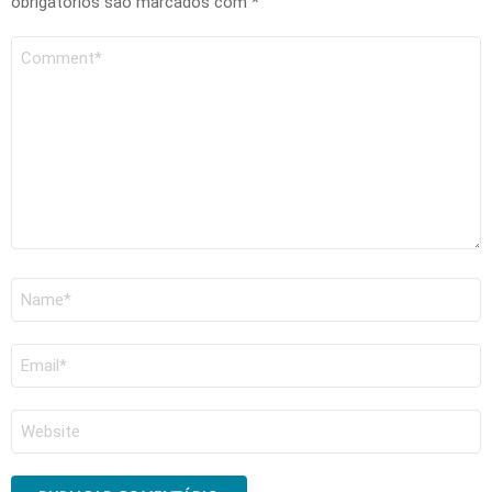
obrigatórios são marcados com
*
Comentário
Nome
*
E-
mail
*
Site