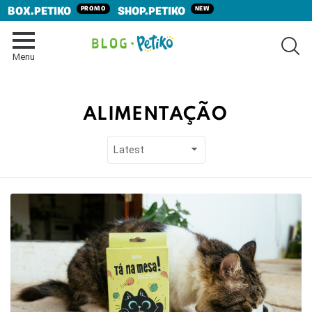
PROMO
NEW
BOX.PETIKO
SHOP.PETIKO
SE
Menu
ALIMENTAÇÃO
LATEST
STORIES