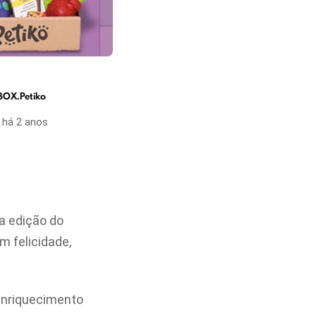
BOX.Petiko
há 2 anos
va edição do
 felicidade,
 enriquecimento