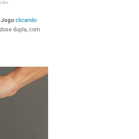
 cãe
s
 Jogo
clicando
 dose dupla, com