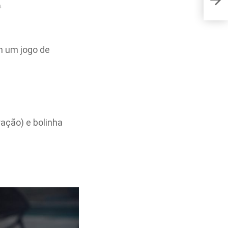
s
m um jogo de
ração) e bolinha