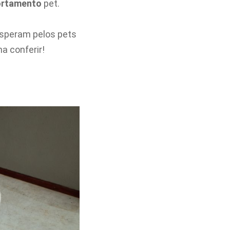
rtamento
pet.
esperam pelos pets
a conferir!