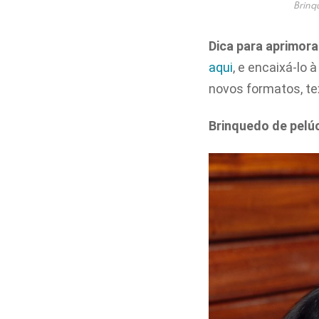
Brinq
Dica para aprimora
aqui
, e encaixá-lo
novos formatos, te
Brinquedo de pelú