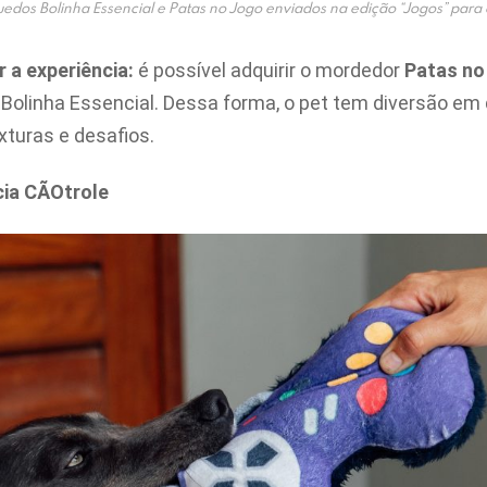
uedos Bolinha Essencial e Patas no Jogo enviados na edição “Jogos” para
r a experiência:
é possível adquirir o mordedor
Patas no
 à Bolinha Essencial. Dessa forma, o pet tem diversão em
xturas e desafios.
cia CÃOtrole