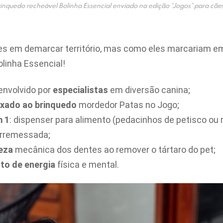
inquedo recheável Bolinha Essencial enviado na edição “Jogos” para cãe
es em demarcar território, mas como eles marcariam e
olinha Essencial!
envolvido por
especialistas
em diversão canina;
ixado ao brinquedo
mordedor Patas no Jogo;
m 1
: dispenser para alimento (pedacinhos de petisco ou 
arremessada;
peza
mecânica dos dentes ao remover o tártaro do pet;
to de energia
física e mental.