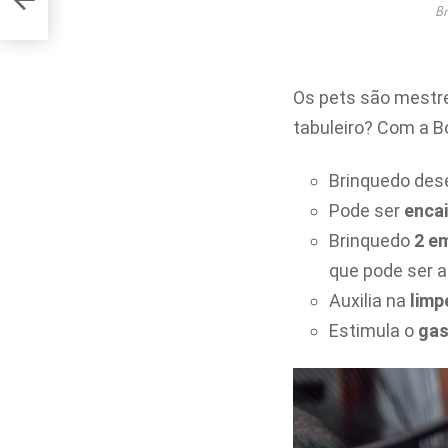
Br
Os pets são mestr
tabuleiro? Com a B
Brinquedo des
Pode ser
enca
Brinquedo
2 e
que pode ser 
Auxilia na
lim
Estimula o
gas