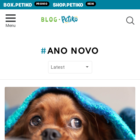
PROMO
NEW
BOX.PETIKO
SHOP.PETIKO
SE
Menu
ANO NOVO
LATEST
STORIES