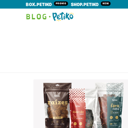
PROMO
NEW
BOX.PETIKO
SHOP.PETIKO
LATEST
STORIES