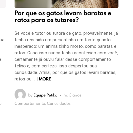
Por que os gatos levam baratas e
ratos para os tutores?
Se você é tutor ou tutora de gato, provavelmente, já
sua
tenha recebido um presentinho um tanto quanto
é
inesperado: um animalzinho morto, como baratas e
ratos. Caso isso nunca tenha acontecido com você,
e
certamente já ouviu falar desse comportamento
felino e, com certeza, isso despertou sua
curiosidade. Afinal, por que os gatos levam baratas,
MORE
ratos ou […]
by
Equipe Petiko
há 3 anos
o
Comportamento, Curiosidades