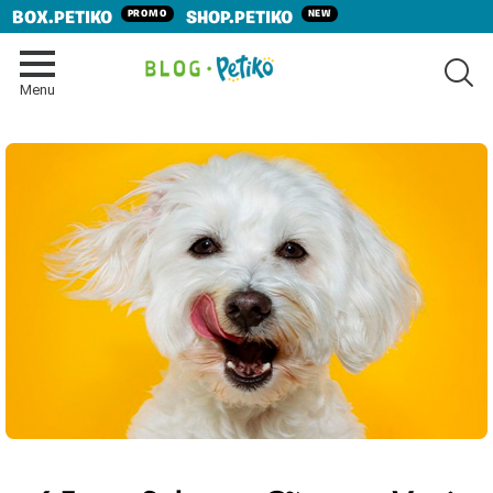
PROMO
NEW
BOX.PETIKO
SHOP.PETIKO
SE
Menu