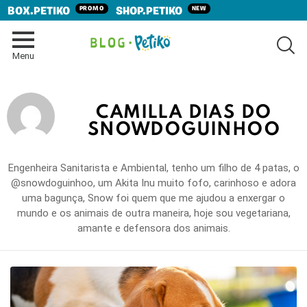
PROMO
NEW
BOX.PETIKO
SHOP.PETIKO
SE
Menu
CAMILLA DIAS DO
SNOWDOGUINHOO
Engenheira Sanitarista e Ambiental, tenho um filho de 4 patas, o
@snowdoguinhoo, um Akita Inu muito fofo, carinhoso e adora
uma bagunça, Snow foi quem que me ajudou a enxergar o
mundo e os animais de outra maneira, hoje sou vegetariana,
amante e defensora dos animais.
LATEST
STORIES