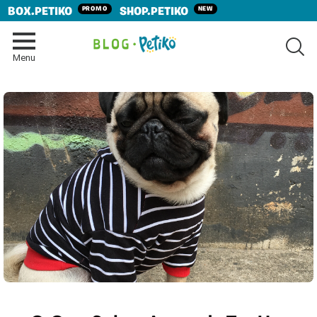
PROMO
NEW
BOX.PETIKO
SHOP.PETIKO
SE
Menu