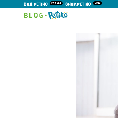
PROMO
NEW
BOX.PETIKO
SHOP.PETIKO