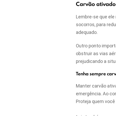
Carvão ativado
Lembre-se que ele 
socorros, para red
adequado.
Outro ponto import
obstruir as vias aé
prejudicando a sit
Tenha sempre car
Manter carvão ati
emergência. Ao com
Proteja quem você