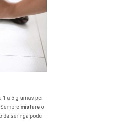
e 1 a 5 gramas por
o. Sempre
misture
o
o da seringa pode