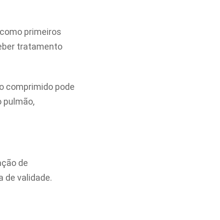
 como primeiros
ceber tratamento
s o comprimido pode
o pulmão,
ação de
 de validade.