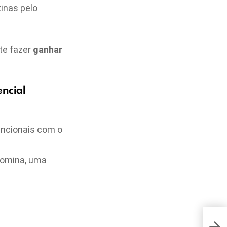
inas pelo
te fazer
ganhar
ncial
encionais com o
romina, uma
6 di