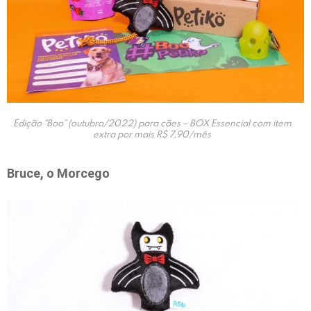
Edição “Boo” (outubro/2022) para cães – BOX Essencial com item
extra por mais R$ 7,90/mês
Bruce, o Morcego