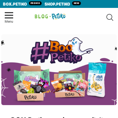
PROMO
NEW
BOX.PETIKO
SHOP.PETIKO
SE
Menu