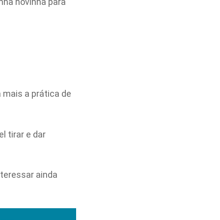
inha novinha para
a mais a prática de
 tirar e dar
nteressar ainda