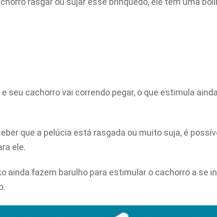
achorro rasgar ou sujar esse brinquedo, ele tem uma bol
 e seu cachorro vai correndo pegar, o que estimula aind
ber que a pelúcia está rasgada ou muito suja, é possível
ra ele.
ko ainda fazem barulho para
estimular o cachorro a se i
o.