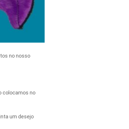
otos no nosso
sso colocamos no
inta um desejo