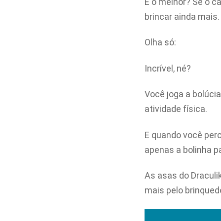
E o melhor? Se o c
brincar ainda mais.
Olha só:
Incrível, né?
Você joga a bolúcia
atividade física.
E quando você perce
apenas a bolinha pa
As asas do Draculi
mais pelo brinqued