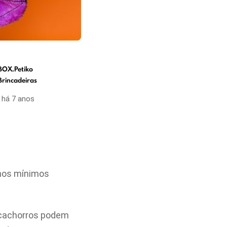
BOX.Petiko
Brincadeiras
há 7 anos
 nos mínimos
 cachorros podem