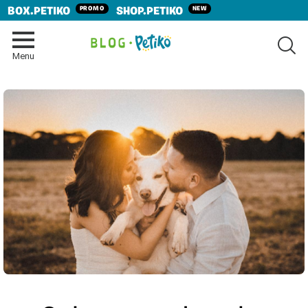
PROMO
NEW
BOX.PETIKO
SHOP.PETIKO
SE
Menu