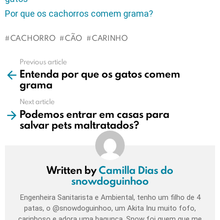
Por que os cachorros comem grama?
CACHORRO
CÃO
CARINHO
Previous article
See
Entenda por que os gatos comem
more
grama
Next article
Podemos entrar em casas para
salvar pets maltratados?
Written by
Camilla Dias do
snowdoguinhoo
Engenheira Sanitarista e Ambiental, tenho um filho de 4
patas, o @snowdoguinhoo, um Akita Inu muito fofo,
carinhoso e adora uma bagunça, Snow foi quem que me