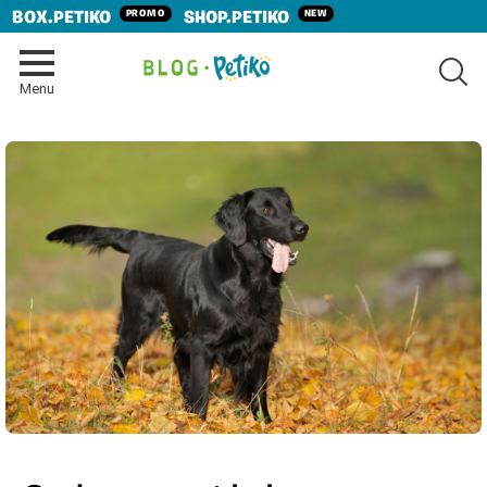
PROMO
NEW
BOX.PETIKO
SHOP.PETIKO
SE
Menu