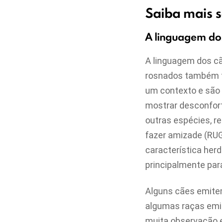
Saiba mais s
A linguagem do
A linguagem dos cã
rosnados também t
um contexto e são 
mostrar desconfort
outras espécies, r
fazer amizade (RUG
característica her
principalmente para 
Alguns cães emitem
algumas raças emit
muita observação e 