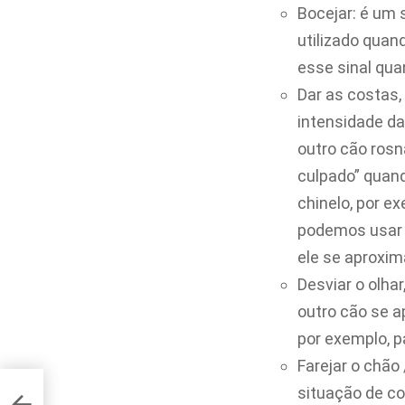
Bocejar: é um 
utilizado quan
esse sinal qu
Dar as costas, 
intensidade d
outro cão rosn
culpado” quan
chinelo, por 
podemos usar 
ele se aproxi
Desviar o olhar
outro cão se a
por exemplo, p
Farejar o chão
situação de co