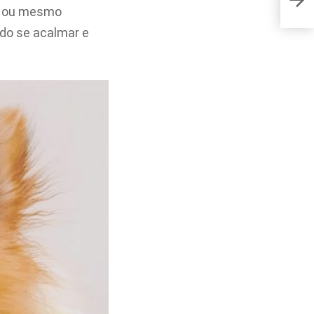
no I
ho ou mesmo
ndo se acalmar e