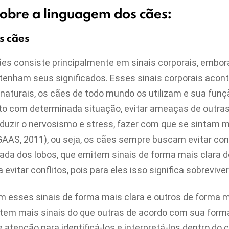
obre a linguagem dos cães:
s cães
es consiste principalmente em sinais corporais, embora
enham seus significados. Esses sinais corporais acon
naturais, os cães de todo mundo os utilizam e sua funçã
o com determinada situação, evitar ameaças de outras
eduzir o nervosismo e stress, fazer com que se sintam 
AAS, 2011), ou seja, os cães sempre buscam evitar con
dada dos lobos, que emitem sinais de forma mais clara d
evitar conflitos, pois para eles isso significa sobreviver
 esses sinais de forma mais clara e outros de forma 
em mais sinais do que outras de acordo com sua forma 
atenção para identificá-los e interpretá-los dentro do 