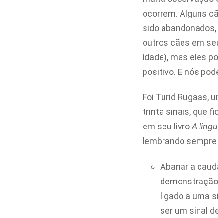
ocorrem. Alguns cã
sido abandonados, 
outros cães em seu
idade), mas eles p
positivo. E nós po
Foi Turid Rugaas, 
trinta sinais, que
em seu livro
A ling
lembrando sempre d
Abanar a caud
demonstração d
ligado a uma s
ser um sinal d