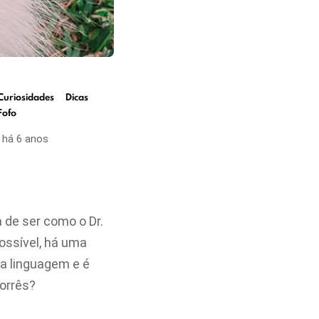
Curiosidades
Dicas
Fofo
há 6 anos
de ser como o Dr.
possível, há uma
a linguagem e é
orrês?