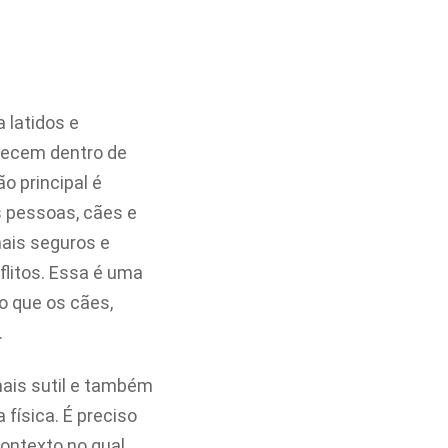
 latidos e
tecem dentro de
o principal é
 pessoas, cães e
mais seguros e
flitos. Essa é uma
o que os cães,
.
mais sutil e também
física. É preciso
contexto no qual