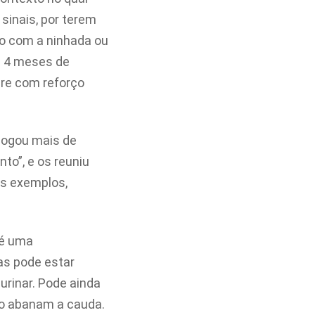
sinais, por terem
do com a ninhada ou
s 4 meses de
pre com reforço
logou mais de
to”, e os reuniu
s exemplos,
 é uma
as pode estar
urinar. Pode ainda
to abanam a cauda.