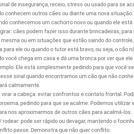
sinal de insegurança, receio, stress ou usado para se ac
do conhecem outros cães ou diante uma nova situação.
ando conhecemos um cachorro novo ou quando ele está 
girar: cães podem fazer isso durante brincadeiras, para 
a mesma ou em situações que estão saindo do controle
a para ele ou quando o tutor está bravo, ou seja, o cão n
do você chega em casa e dá uma bronca por ver que ele
exemplo. Ele está simplesmente pedindo para que você 
esse sinal quando encontramos um cão que não conhe
mará calmamente.
, virar a cabeça: evitar confrontos e contato frontal. Po
proxima, pedindo para que se acalme. Podemos utilizar
ara nos aproximarmos de outros cães para acalmá-los.
 / rodear: pode ser rápido ou devagar, mantendo o focinh
nflito passe. Demonstra que não quer conflito.