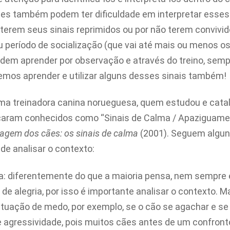
es também podem ter dificuldade em interpretar esses 
terem seus sinais reprimidos ou por não terem convivi
 período de socialização (que vai até mais ou menos o
odem aprender por observação e através do treino, sem
demos aprender e utilizar alguns desses sinais também!
uma treinadora canina norueguesa, quem estudou e cata
 ficaram conhecidos como “Sinais de Calma / Apaziguamen
uagem dos cães: os sinais de calma
(2001). Seguem algun
e analisar o contexto:
a: diferentemente do que a maioria pensa, nem sempre
e alegria, por isso é importante analisar o contexto. M
ituação de medo, por exemplo, se o cão se agachar e se 
e agressividade, pois muitos cães antes de um confron