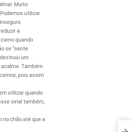
almar. Muito
 Podemos utilizar
inseguro.
reduzir a
, como quando
ão se “sente
 destruiu um
se acalme. Também
cemos, pois assim
dem utilizar quando
 esse sinal também,
o no chão até que a
Como