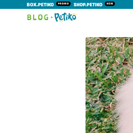
PROMO
NEW
BOX.PETIKO
SHOP.PETIKO