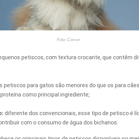
Foto: Canva
quenos petiscos, com textura crocante, que contêm di
 petiscos para gatos são menores do que os para cães 
oteína como principal ingrediente;
o:
diferente dos convencionais, esse tipo de petisco é l
ontribuir com o consumo de água dos bichanos.
hece os principais tipos de petiscos disponíveis no me