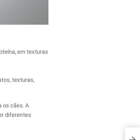
teína, em texturas
tos, texturas,
a os cães. A
r diferentes
3 lo