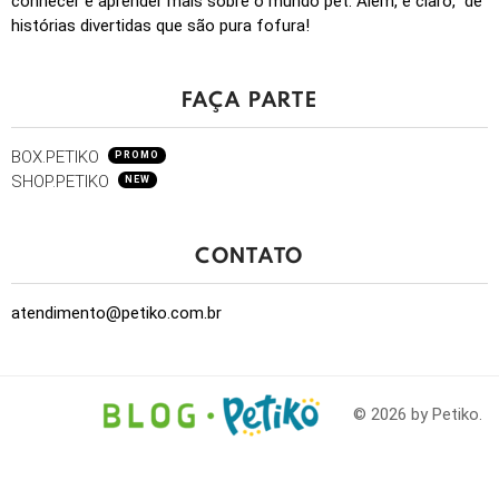
conhecer e aprender mais sobre o mundo pet. Além, é claro, de
histórias divertidas que são pura fofura!
FAÇA PARTE
BOX.PETIKO
PROMO
SHOP.PETIKO
NEW
CONTATO
atendimento@petiko.com.br
© 2026 by Petiko.