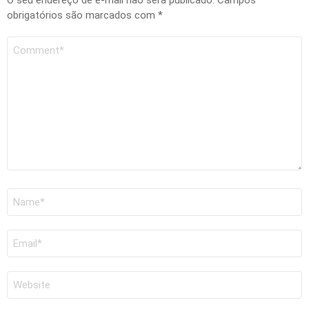
O seu endereço de e-mail não será publicado.
Campos
obrigatórios são marcados com
*
Comentário
Nome
*
E-
mail
*
Site