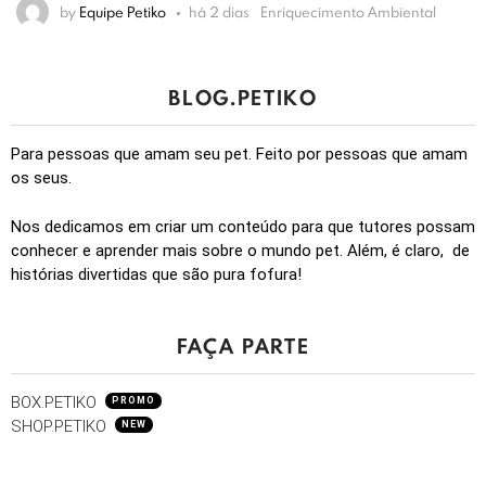
mbiental
by
Equipe Petiko
há 16 dias
Alimentação
BLOG.PETIKO
Para pessoas que amam seu pet. Feito por pessoas que amam
os seus.
Nos dedicamos em criar um conteúdo para que tutores possam
conhecer e aprender mais sobre o mundo pet. Além, é claro, de
histórias divertidas que são pura fofura!
FAÇA PARTE
BOX.PETIKO
PROMO
SHOP.PETIKO
NEW