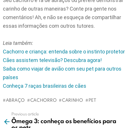
Seu cachorro é fã de abraços ou prefere demonstrar
carinho de outras maneiras? Conte pra gente nos
comentários! Ah, e não se esqueça de compartilhar
essas informações com outros tutores.
Leia também:
Cachorro e criança: entenda sobre o instinto protetor
Cães assistem televisão? Descubra agora!
Saiba como viajar de avião com seu pet para outros
países
Conheça 7 raças brasileiras de cães
ABRAÇO
CACHORRO
CARINHO
PET
Previous article
See
Ômega 3: conheça os benefícios para
more
os pets