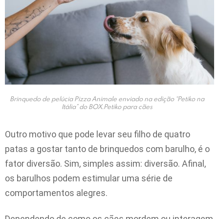
Brinquedo de pelúcia Pizza Animale enviado na edição “Petiko na
Itália” do BOX.Petiko para cães
Outro motivo que pode levar seu filho de quatro
patas a gostar tanto de brinquedos com barulho, é o
fator diversão. Sim, simples assim: diversão. Afinal,
os barulhos podem estimular uma série de
comportamentos alegres.
Dependendo de como os cães mordem ou interagem