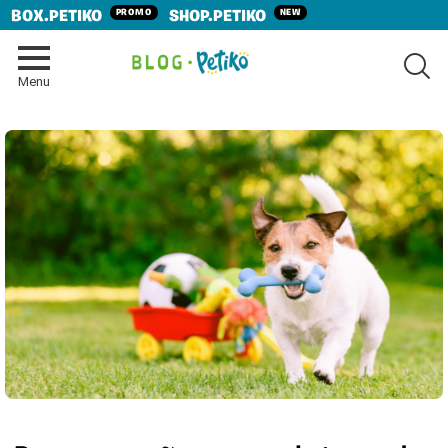
PROMO
NEW
BOX.PETIKO
SHOP.PETIKO
SE
Menu